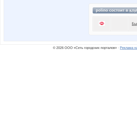
polino состоит в
клу
Бь
© 2026 ООО «Сеть городских порталов» ·
Реклама н