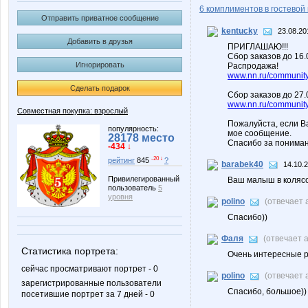
6 комплиментов в гостевой 
Отправить приватное сообщение
kentucky
23.08.20
Добавить в друзья
ПРИГЛАШАЮ!!!
Сбор заказов до 16
Игнорировать
Распродажа!
www.nn.ru/community/
Сделать подарок
Сбор заказов до 27.
www.nn.ru/community/
Совместная покупка: взрослый
Пожалуйста, если В
популярность:
мое сообщение.
28178 место
Спасибо за пониман
-434 ↓
-20 ↓
рейтинг
845
?
barabek40
14.10.2
Привилегированный
Ваш малыш в колясоч
пользователь
5
уровня
polino
(отвечает
Спасибо))
Фаля
(отвечает 
Статистика портрета:
Очень интересные р
сейчас просматривают портрет - 0
polino
(отвечает
зарегистрированные пользователи
Спасибо, большое))
посетившие портрет за 7 дней - 0